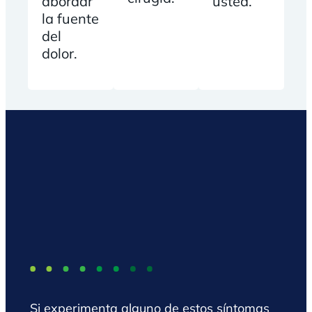
abordar
usted.
la fuente
del
dolor.
Si experimenta alguno de estos síntomas