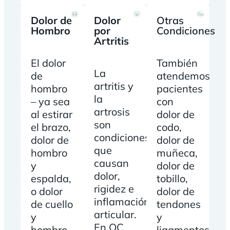
Dolor de
Dolor
Otras
Hombro
por
Condiciones
Artritis
El dolor
También
La
de
atendemos
artritis y
hombro
pacientes
la
– ya sea
con
artrosis
al estirar
dolor de
son
el brazo,
codo,
condiciones
dolor de
dolor de
que
hombro
muñeca,
causan
y
dolor de
dolor,
espalda,
tobillo,
rigidez e
o dolor
dolor de
inflamación
de cuello
tendones
articular.
y
y
En QC
hombro
ligamentos,