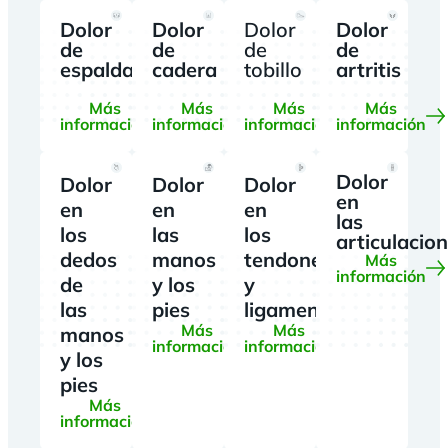
Dolor
Dolor
Dolor
Dolor
de
de
de
de
espalda
cadera
tobillo
artritis
Más
Más
Más
Más
información
información
información
información
Dolor
Dolor
Dolor
Dolor
en
en
en
en
las
los
las
los
articulacio
dedos
manos
tendones
Más
información
de
y los
y
las
pies
ligamentos
Más
Más
manos
información
información
y los
pies
Más
información