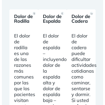
Dolor de
Dolor de
Dolor de
Rodilla
Espalda
Cadera
El dolor
El dolor
El dolor
de
de
de
rodilla
espalda
cadera
es una
–
puede
de las
incluyendo
dificultar
razones
dolor de
actividades
más
la
cotidianas
comunes
espalda
como
por las
alta y
caminar,
que los
dolor de
sentarse
pacientes
espalda
y dormir.
visitan
baja –
Si usted