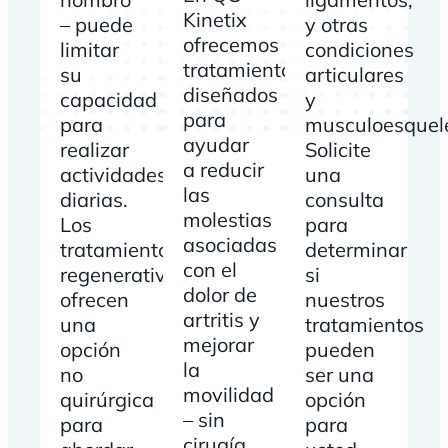
Kinetix
– puede
y otras
ofrecemos
limitar
condiciones
tratamientos
su
articulares
diseñados
capacidad
y
para
para
musculoesquelé
ayudar
realizar
Solicite
a reducir
actividades
una
las
diarias.
consulta
molestias
Los
para
asociadas
tratamientos
determinar
con el
regenerativos
si
dolor de
ofrecen
nuestros
artritis y
una
tratamientos
mejorar
opción
pueden
la
no
ser una
movilidad
quirúrgica
opción
– sin
para
para
cirugía.