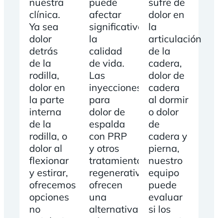
nuestra
puede
sufre de
clínica.
afectar
dolor en
Ya sea
significativamente
la
dolor
la
articulación
detrás
calidad
de la
de la
de vida.
cadera,
rodilla,
Las
dolor de
dolor en
inyecciones
cadera
la parte
para
al dormir
interna
dolor de
o dolor
de la
espalda
de
rodilla, o
con PRP
cadera y
dolor al
y otros
pierna,
flexionar
tratamientos
nuestro
y estirar,
regenerativos
equipo
ofrecemos
ofrecen
puede
opciones
una
evaluar
no
alternativa
si los