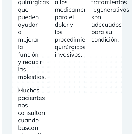
quirúrgicas
a los
tratamientos
que
medicamentos
regenerativos
pueden
para el
son
ayudar
dolor y
adecuados
a
los
para su
mejorar
procedimientos
condición.
la
quirúrgicos
función
invasivos.
y reducir
las
molestias.
Muchos
pacientes
nos
consultan
cuando
buscan